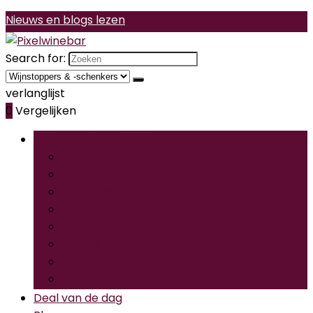
Nieuws en blogs lezen
Search for:
verlanglijst
0
Vergelijken
Bladeren door rubrieken
Wijnaccessoiresets
Wijnflesringen
Wijnkoelers
Wijnlabels
Wijnpompen
Wijnrekken
Wijnstoppers & -schenkers
Wijnthermometers
Deal van de dag