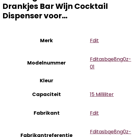
Drankjes Bar Wijn Cocktail
Dispenser voor…
Merk
‎Fdit
‎Fditasbqe8ng0z-
Modelnummer
01
Kleur
Capaciteit
‎15 Milliliter
Fabrikant
‎Fdit
‎Fditasbqe8ng0z-
Fabrikantreferentie