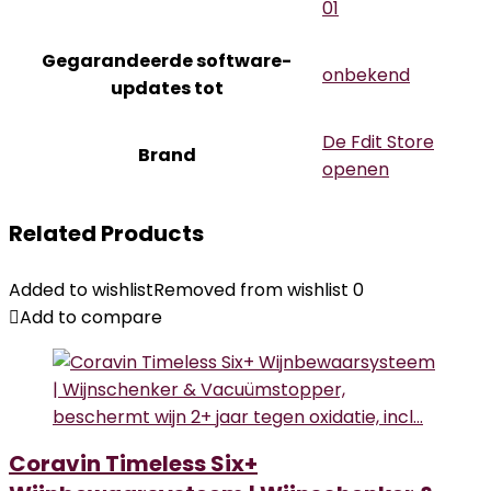
01
Gegarandeerde software-
‎onbekend
updates tot
De Fdit Store
Brand
openen
Related Products
Added to wishlist
Removed from wishlist
0
Add to compare
Coravin Timeless Six+