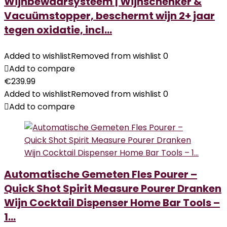
Wijnbewaarsysteem | Wijnschenker &
Vacuümstopper, beschermt wijn 2+ jaar
tegen oxidatie, incl…
Added to wishlist
Removed from wishlist
0
Add to compare
€
239.99
Added to wishlist
Removed from wishlist
0
Add to compare
Automatische Gemeten Fles Pourer –
Quick Shot Spirit Measure Pourer Dranken
Wijn Cocktail Dispenser Home Bar Tools –
1…