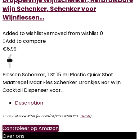
Druppelvrije Wijnschenker, Herbruikbare
wijn Schenker, Schenker voor
Wijnflessen…
Added to wishlist
Removed from wishlist
0
Add to compare
€
8.99
Flessen Schenker, 1 St 15 ml Plastic Quick Shot
Maatregel Maat Fles Schenker Drankjes Bar Wijn
Cocktail Dispenser voor…
Description
Amazon.nl Price:
€
7.81
(as of 09/04/2023 07:08 PST-
Details
)
Controleer op Amazon
Over ons